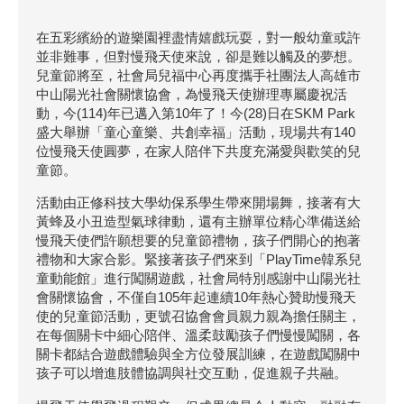
在五彩繽紛的遊樂園裡盡情嬉戲玩耍，對一般幼童或許
並非難事，但對慢飛天使來說，卻是難以觸及的夢想。
兒童節將至，社會局兒福中心再度攜手社團法人高雄市
中山陽光社會關懷協會，為慢飛天使辦理專屬慶祝活
動，今(114)年已邁入第10年了！今(28)日在SKM Park
盛大舉辦「童心童樂、共創幸福」活動，現場共有140
位慢飛天使圓夢，在家人陪伴下共度充滿愛與歡笑的兒
童節。
活動由正修科技大學幼保系學生帶來開場舞，接著有大
黃蜂及小丑造型氣球律動，還有主辦單位精心準備送給
慢飛天使們許願想要的兒童節禮物，孩子們開心的抱著
禮物和大家合影。緊接著孩子們來到「PlayTime韓系兒
童動能館」進行闖關遊戲，社會局特別感謝中山陽光社
會關懷協會，不僅自105年起連續10年熱心贊助慢飛天
使的兒童節活動，更號召協會會員親力親為擔任關主，
在每個關卡中細心陪伴、溫柔鼓勵孩子們慢慢闖關，各
關卡都結合遊戲體驗與全方位發展訓練，在遊戲闖關中
孩子可以增進肢體協調與社交互動，促進親子共融。