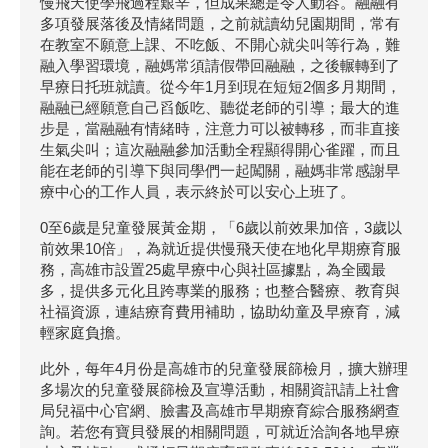
慢飛天使學飛過程艱辛，但成果總是令人動容。融融有
多項發展落後及情緒問題，之前就讀幼兒園期間，常有
在教室不願意上課、不吃飯、不開心就尖叫等行為，難
融入學習環境，融媽常須請假帶回融融，之後輾轉到了
早療日托班就讀。從今年1月到現在短短2個多月期間，
融融已經願意自己舀飯吃、聽從老師的引導；最大的進
步是，當融融有情緒時，注意力可以被轉移，而非直接
生氣尖叫；這次融融參加活動全程顯得開心雀躍，而且
能在老師的引導下與同學們一起闖關，融媽非常感謝早
療中心的工作人員，表示終於可以安心上班了。
0至6歲是兒童發展黃金期，「6歲以前效果加倍，3歲以
前效果10倍」，為就近提供慢飛天使在地化早期療育服
務，高雄市設置25處早療中心與社區據點，為全國最
多，提供多元化且跨專業的服務；也整合醫療、教育與
社福資源，連結療育費用補助，協助幼童及早療育，減
輕家庭負擔。
此外，每年4月份是高雄市的兒童發展篩檢月，擴大辦理
多場次的兒童發展篩檢及宣導活動，相關資訊請上社會
局兒福中心官網、臉書及高雄市早期療育綜合服務網查
詢。若您有寶貝發展的相關問題，可就近洽詢各地早療