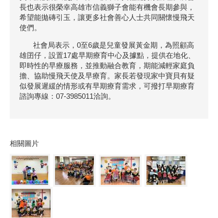
長也表示很榮幸高雄市信義獅子會能有機會長期參與，
希望能拋磚引玉，讓更多社會善心人士共同關懷慢飛天
使們。
社會局表示，0至6歲是兒童發展黃金期，為照顧高
雄囝仔，設置17處早期療育中心及據點，提供在地化、
即時性的早療服務，並推動融合教育，期能減輕家庭負
擔、協助慢飛天使及早療育。家長若發現家中寶貝有疑
似發展遲緩的情形或有早期療育需求，可撥打早期療育
諮詢專線：07-3985011洽詢。
相關圖片