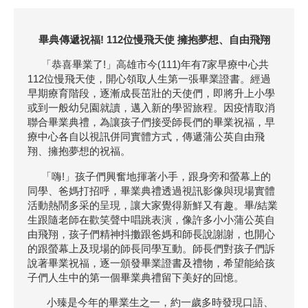
畢典傳遞祝福! 112位慢飛天使 擁抱夢想、自由飛翔
「恭喜畢業了!」高雄市今(111)年有7家早療中心共
112位慢飛天使，開心領取人生第一張畢業證書。經過
早期療育階段，逐漸成長茁壯的天使們，即將升上小學
或到一般幼兒園就讀，邁入新的學習旅程。因疫情取消
聯合畢業典禮，為讓孩子們接受師長們的畢業祝福，早
療中心各自以視訊併同實體方式，傳遞蒲公英自由飛
翔、擁抱夢想的祝福。
「嗨!」孩子們興奮地揮著小手，跟身旁和螢幕上的
同學、爸媽打招呼，畢業典禮透過視訊影像與現場實體
活動熱鬧多采的呈現，讓大家覺得新鮮又有趣。畢/結業
生跟隨老師在歡笑聲中唱跳表演，像許多小小蒲公英自
由飛翔，孩子們精神抖擻跟爸媽和師長說謝謝，也開心
的跟螢幕上及現場的師長同學互動。師長們對孩子們訴
說著畢業祝福，逐一頒發畢業證書及禮物，希望能給孩
子們人生中的第一個畢業典禮留下美好的回憶。
小臻是今年的畢業生之一，約一歲多時發現口語、