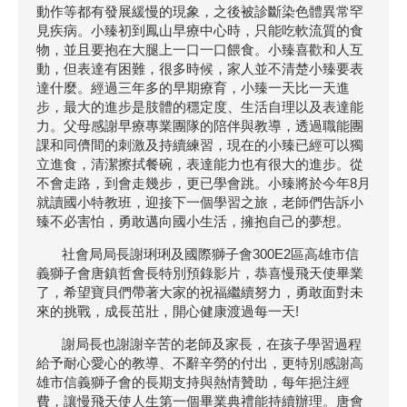
動作等都有發展緩慢的現象，之後被診斷染色體異常罕
見疾病。小臻初到鳳山早療中心時，只能吃軟流質的食
物，並且要抱在大腿上一口一口餵食。小臻喜歡和人互
動，但表達有困難，很多時候，家人並不清楚小臻要表
達什麼。經過三年多的早期療育，小臻一天比一天進
步，最大的進步是肢體的穩定度、生活自理以及表達能
力。父母感謝早療專業團隊的陪伴與教導，透過職能團
課和同儕間的刺激及持續練習，現在的小臻已經可以獨
立進食，清潔擦拭餐碗，表達能力也有很大的進步。從
不會走路，到會走幾步，更已學會跳。小臻將於今年8月
就讀國小特教班，迎接下一個學習之旅，老師們告訴小
臻不必害怕，勇敢邁向國小生活，擁抱自己的夢想。
社會局局長謝琍琍及國際獅子會300E2區高雄市信
義獅子會唐鎮哲會長特別預錄影片，恭喜慢飛天使畢業
了，希望寶貝們帶著大家的祝福繼續努力，勇敢面對未
來的挑戰，成長茁壯，開心健康渡過每一天!
謝局長也謝謝辛苦的老師及家長，在孩子學習過程
給予耐心愛心的教導、不辭辛勞的付出，更特別感謝高
雄市信義獅子會的長期支持與熱情贊助，每年挹注經
費，讓慢飛天使人生第一個畢業典禮能持續辦理。唐會