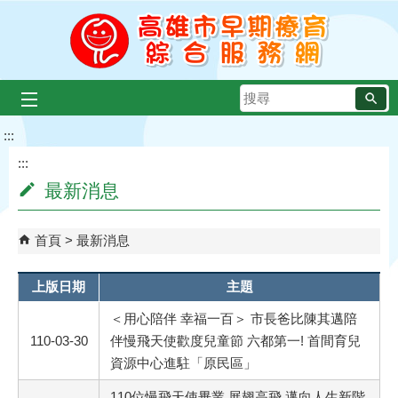
跳到主要內容區塊
搜
尋
:::
:::
最新消息
首頁
最新消息
上版日期
主題
＜用心陪伴 幸福一百＞ 市長爸比陳其邁陪
110-03-30
伴慢飛天使歡度兒童節 六都第一! 首間育兒
資源中心進駐「原民區」
110位慢飛天使畢業 展翅高飛 邁向人生新階